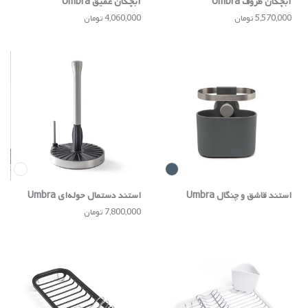
آبچکان ظروف Umbra
آبچکان عمیق Umbra
5,570,000 تومان
4,060,000 تومان
استند قاشق و چنگال Umbra
استند دستمال حوله‌ای Umbra
7,800,000 تومان