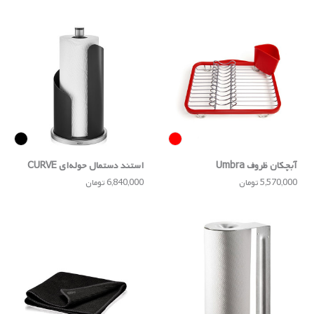
آبچکان ظروف Umbra
استند دستمال‌ حوله‌ای CURVE
5,570,000 تومان
6,840,000 تومان