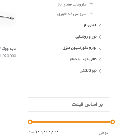
ملزومات فضای باز
سرویس غذاخوری
فضای باز
نور و روشنایی
لوازم دکوراسیون منزل
arcelona
21,920,000 توم
کالای خواب و حمام
نیو کالکشن
بر اساس قیمت
تومان