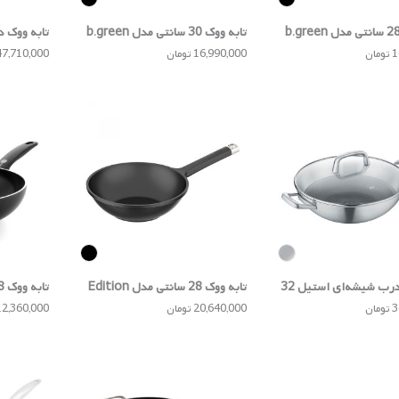
تابه ووک 30 سانتی مدل b.green
مدل Vario Click
ان
16,990,000 تومان
47,710,000 توما
تابه ووک درب شیشه‌ای استیل 32
تابه ووک 28 سانتی مدل Edition
Tric
100
ambridge
ان
20,640,000 تومان
12,360,000 توما