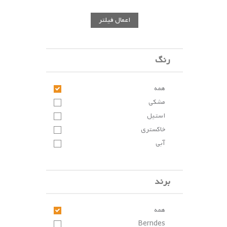
اعمال فیلتر
رنگ
همه
مشکی
استیل
خاکستری
آبی
برند
همه
Berndes