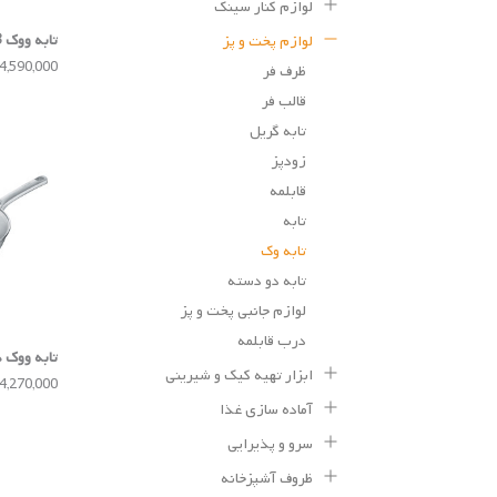
لوازم کنار سینک
تابه ووک 28 سانتی مدل b.green
لوازم پخت و پز
14,590,000 توم
ظرف فر
قالب فر
تابه گریل
زودپز
قابلمه
تابه
تابه وک
تابه دو دسته
لوازم جانبی پخت و پز
درب قابلمه
ابزار تهیه کیک و شیرینی
سانتی مدل ion Resist
34,270,000 توم
آماده سازی غذا
سرو و پذیرایی
ظروف آشپزخانه