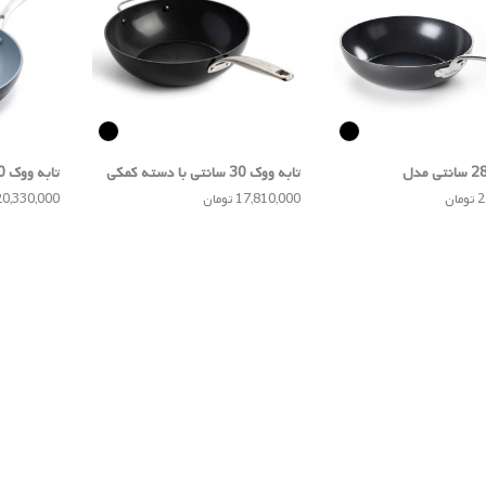
تابه ووک 28 سانتی مدل
تابه ووک 30 سانتی با دسته کمکی
B
مدل Copenhagen
مدل Venice Pro
ان
17,810,000 تومان
20,330,000 توما