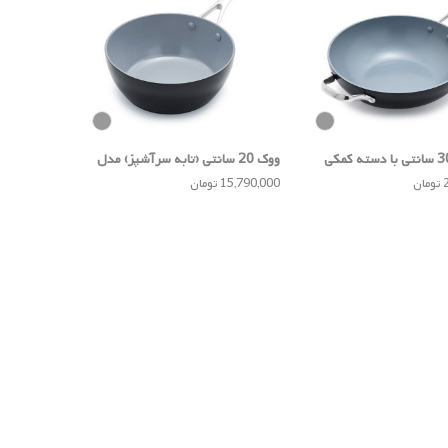
تابه ووک 30 سانتی با دسته کمکی
ووک 20 سانتی (تابه سرآشپز) مدل
Venice Pro
ن
15,790,000 تومان