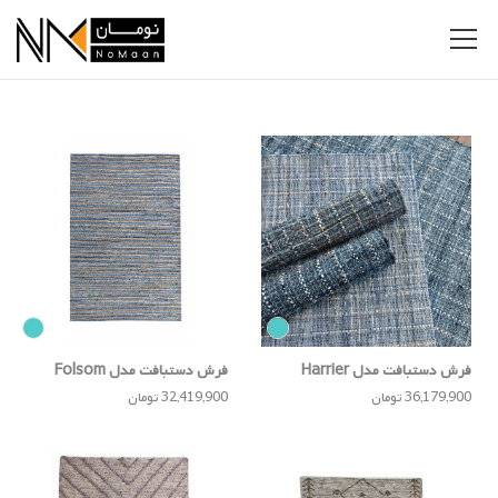
فرش دستبافت مدل Harrier
فرش دستبافت مدل Folsom
36,179,900 تومان
32,419,900 تومان