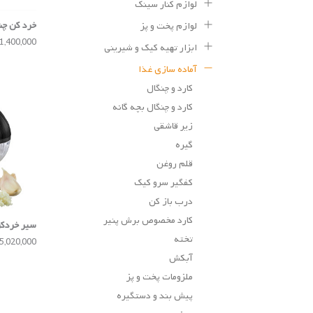
لوازم کنار سینک
خرد کن چندمنظو
لوازم پخت و پز
11,400,000 توم
ابزار تهیه کیک و شیرینی
آماده سازی غذا
کارد و چنگال
کارد و چنگال بچه گانه
زیر قاشقی
گیره
قلم روغن
کفگیر سرو کیک
درب باز کن
کارد مخصوص برش پنیر
سیر خردکن IOLI
تخته
5,020,000 تومان
آبکش
ملزومات پخت و پز
پیش بند و دستگیره