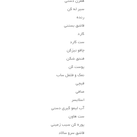
همزن دستی
سیر له کن
رنده
قاشق بستنی
کارد
ست کارد
چاقو تیزکن
فندق شکن
پوست کن
نمک و فلفل ساب
قیچی
صافی
اسلایسر
آب لیمو گیری دستی
ست هاون
پوره کن سیب زمینی
قاشق سرو سالاد