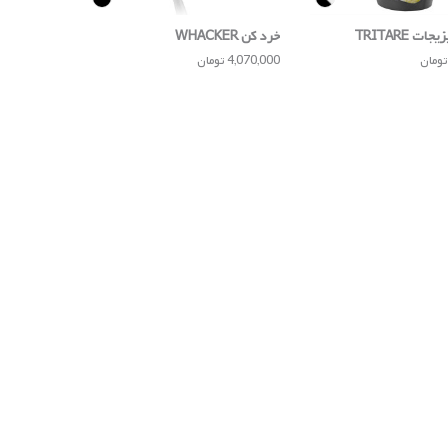
ت TRITARE
خرد کن WHACKER
4,070,000 تومان