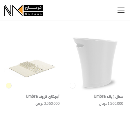
سطل زباله Umbra
آبچکان ظروف Umbra
1,560,000 تومان
3,560,000 تومان