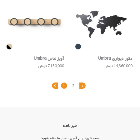
دکور دیواری Umbra
آویز لباس Umbra
14,360,000 تومان
7,130,000 تومان
‹
›
1
2
خبرنامه
عضو شوید و از آخرین اخبار ما مطلع شوید