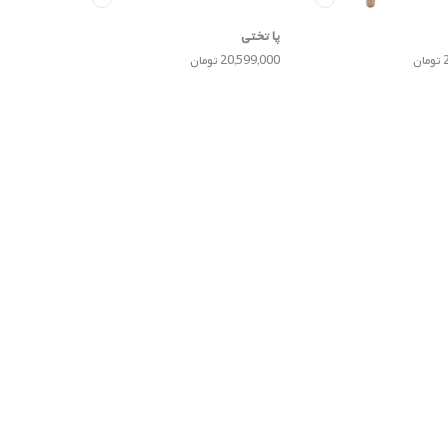
پا تختی
ن
20,599,000 تومان