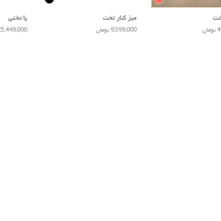
خت
میز کنار تخت
پا تختی
ان
9,599,000 تومان
25,449,000 توما