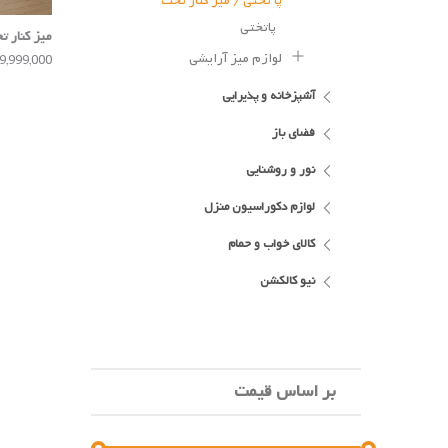
پا تختی / میز کنار تخت
پاتختی
میز کنار ت
لوازم میز آرایشی
49,999,000 توم
آشپزخانه و پذیرایی
فضای باز
نور و روشنایی
لوازم دکوراسیون منزل
کالای خواب و حمام
نیو کالکشن
بر اساس قیمت