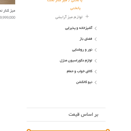
پا تختی / میز کنار تخت
پاتختی
میز کنار ت
لوازم میز آرایشی
49,999,000 توم
آشپزخانه و پذیرایی
فضای باز
نور و روشنایی
لوازم دکوراسیون منزل
کالای خواب و حمام
نیو کالکشن
بر اساس قیمت