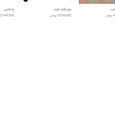
خت
میز کنار تخت
پا تختی
ان
9,599,000 تومان
25,449,000 توما