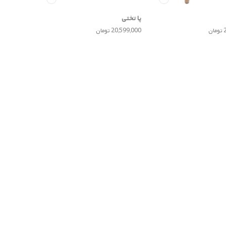
پا تختی
ن
20,599,000 تومان