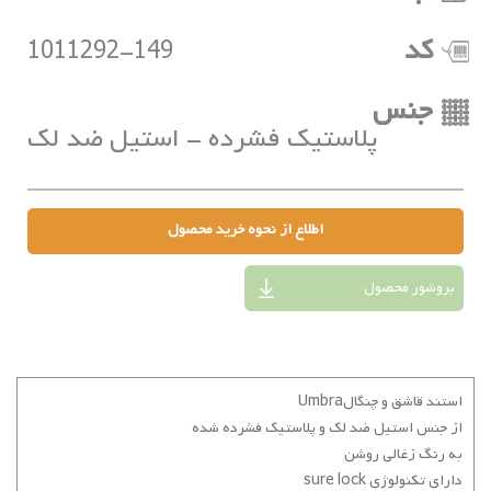
کد
1011292-149
جنس
پلاستیک فشرده - استیل ضد لک
اطلاع از نحوه خرید محصول
بروشور محصول
استند قاشق و چنگالUmbra
از جنس استیل ضد لک و پلاستیک فشرده شده
به رنگ زغالی روشن
دارای تکنولوژی sure lock