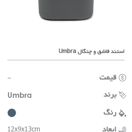
استند قاشق و چنگال Umbra
قیمت
-
برند
Umbra
رنگ
ابعاد
12x9x13cm