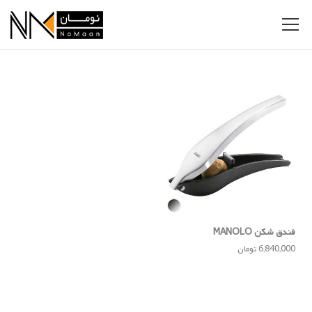
فندق شکن MANOLO
6,840,000 تومان