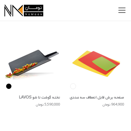
صفحه برش قابل انعطاف سه عددی
تخته گوشت تا شو LAVOS
Tescoma
964,900 تومان
5,590,000 تومان