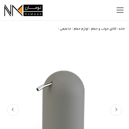
خانه
کالای خواب و حمام
لوازم حمام
جا مایعی
\
\
\
\