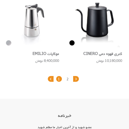
کتری قهوه دمی CINERO
موکا‌پات EMILIO
10,180,000 تومان
8,400,000 تومان
‹
›
1
2
خبرنامه
عضو شوید و از آخرین اخبار ما مطلع شوید