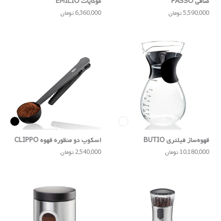
صافی PASSO
موکا‌پات EMILIO
5,590,000 تومان
6,360,000 تومان
قهوه‌ساز فیلتری BUTIO
اسکوپ دو منظوره قهوه CLIPPO
10,180,000 تومان
2,540,000 تومان