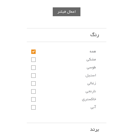
اعمال فیلتر
رنگ
همه
مشکی
طوسی
استیل
زغالی
نارنجی
خاکستری
آبی
برند