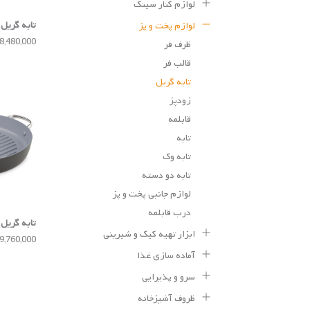
لوازم کنار سینک
لوازم پخت و پز
100
18,480,000 توم
ظرف فر
قالب فر
تابه گریل
زودپز
قابلمه
تابه
تابه وک
تابه دو دسته
لوازم جانبی پخت و پز
درب قابلمه
ابزار تهیه کیک و شیرینی
nice Pro
19,760,000 توم
آماده سازی غذا
سرو و پذیرایی
ظروف آشپزخانه