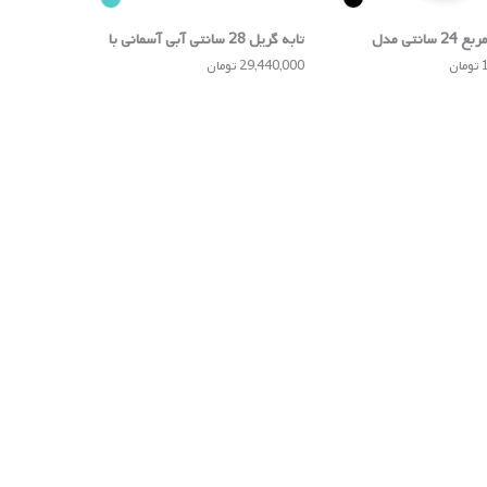
تابه گریل مربع 24 سانتی مدل
تابه گریل 28 سانتی آبی آسمانی با
C
درب شیشه ای مدل Padova
ن
29,440,000 تومان